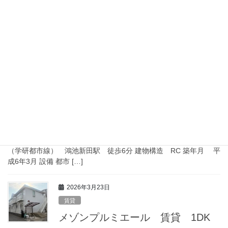
東今里3丁目 テラス 賃貸
所在地 大阪市東成区東今里3丁目２０−６ 賃料 8万円 管理費 ０
円 礼金 16万円 家賃保証 日本セーフティー50％ 振替手数料400
円 交通 地下鉄千日前線 新深江 徒歩11分 間取り ２LDK 築年月
昭和32年 […]
2026年3月23日
賃貸
グランドゥール鴻池 事務所 賃貸
グランンドゥール鴻池一階 事務所利用物件 賃料 １５.４万円 共益
費 ７１５０円 所在地 東大阪市中鴻池町一丁目３ー７ 交通 片町線
（学研都市線） 鴻池新田駅 徒歩6分 建物構造 RC 築年月 平
成6年3月 設備 都市 […]
2026年3月23日
賃貸
メゾンプルミエール 賃貸 1DK