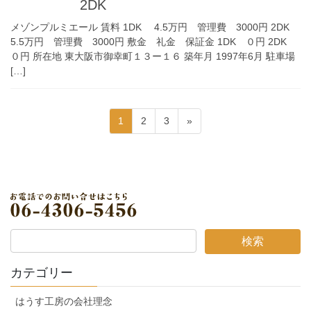
2DK
メゾンプルミエール 賃料 1DK 4.5万円 管理費 3000円 2DK
5.5万円 管理費 3000円 敷金 礼金 保証金 1DK ０円 2DK
０円 所在地 東大阪市御幸町１３ー１６ 築年月 1997年6月 駐車場
[…]
投
固
固
固
1
2
3
»
稿
定
定
定
ペ
ペ
ペ
の
ー
ー
ー
ペ
ジ
ジ
ジ
ー
ジ
送
り
カテゴリー
はうす工房の会社理念