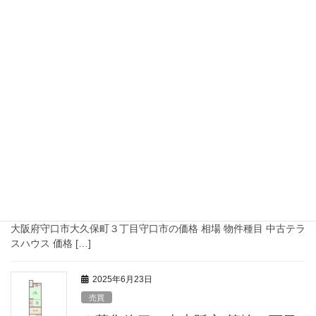
Ｋ
→詳細のリンクはこちら【アットホーム】 物件情報 交通 大阪モノ
レール彩都線 / 阪大病院前駅 徒歩10分大阪モノレール彩都線 / 公
園東口駅 徒歩23分大阪モノレール彩都線 / 豊川駅 徒歩23分 所在
地 大阪府茨木市 […]
2025年6月27日
売買
※募集終了 守口市 大久保町３丁目（大和田
駅） 2階建 ４ＤＫ
→詳細のリンクはこちら【アットホーム】 物件情報 交通 京阪本線
/ 大和田駅 徒歩22分大阪モノレール本線 / 大日駅 徒歩25分 所在地
大阪府守口市大久保町３丁目守口市の価格 相場 物件種目 中古テラ
スハウス 価格 […]
2025年6月23日
売買