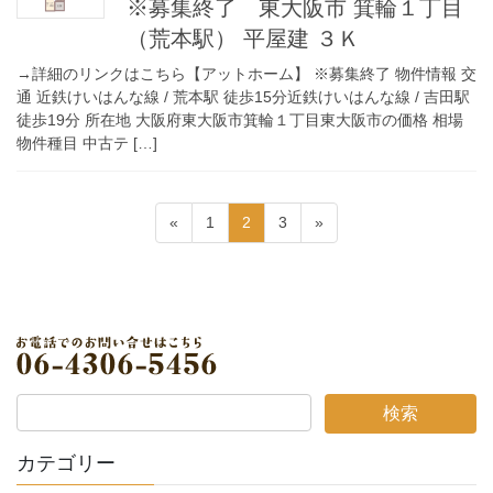
※募集終了 東大阪市 箕輪１丁目
（荒本駅） 平屋建 ３Ｋ
→詳細のリンクはこちら【アットホーム】 ※募集終了 物件情報 交
通 近鉄けいはんな線 / 荒本駅 徒歩15分近鉄けいはんな線 / 吉田駅
徒歩19分 所在地 大阪府東大阪市箕輪１丁目東大阪市の価格 相場
物件種目 中古テ […]
投
固
固
固
«
1
2
3
»
稿
定
定
定
ペ
ペ
ペ
の
ー
ー
ー
ペ
ジ
ジ
ジ
ー
ジ
送
り
カテゴリー