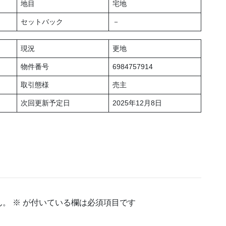
地目
宅地
セットバック
－
現況
更地
物件番号
6984757914
取引態様
売主
次回更新予定日
2025年12月8日
ん。
※
が付いている欄は必須項目です