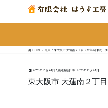
コ
ナ
ン
ビ
テ
ゲ
ン
ー
ツ
シ
へ
ョ
ス
ン
キ
に
ッ
移
HOME
売買
東大阪市 大蓮南２丁目（久宝寺口駅） 
プ
動
2025年11月24日
/ 最終更新日時 :
2025年11月24日
東大阪市 大蓮南２丁目